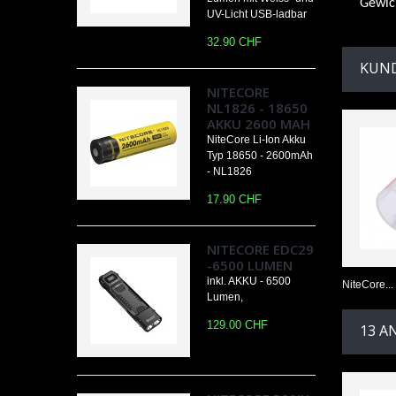
Gew
UV-Licht USB-ladbar
32.90 CHF
KUND
NITECORE
NL1826 - 18650
AKKU 2600 MAH
NiteCore Li-Ion Akku
Typ 18650 - 2600mAh
- NL1826
17.90 CHF
NITECORE EDC29
-6500 LUMEN
inkl. AKKU - 6500
NiteCore...
Lumen,
129.00 CHF
13 A