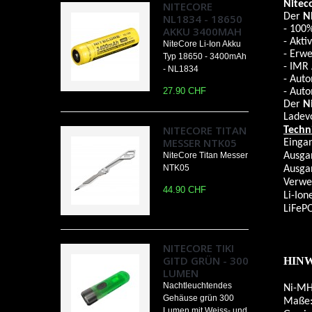
Nitec
NITECORE
Der
N
NL1834 - 18650
- 100%
AKKU 3400MAH
- Akti
NiteCore Li-Ion Akku
- Erwe
Typ 18650 - 3400mAh
- IMR
- NL1834
- Aut
27.90 CHF
- Aut
Der
N
Ladevo
NITECORE TITAN
Techn
MESSER NTK05
Eing
NiteCore Titan Messer
Ausga
NTK05
Ausga
Verwe
44.90 CHF
Li-Ion
LiFeP
173
186
NITECORE TIKI
22
GITD GRÜN - 300
HIN
LUMEN
Nachtleuchtendes
Ni-MH
Gehäuse grün 300
Maße
Lumen mit Weiss- und