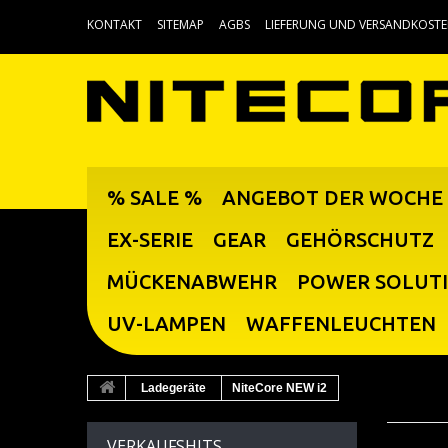
KONTAKT
SITEMAP
AGBS
LIEFERUNG UND VERSANDKOST
% SALE %
ANGEBOT DER WOCHE
EX-SERIE
GEAR
GEHÖRSCHUTZ
MÜCKENABWEHR
POWER SOLUT
UV-LAMPEN
WAFFENLEUCHTEN
Ladegeräte
NiteCore NEW i2
VERKAUFSHITS