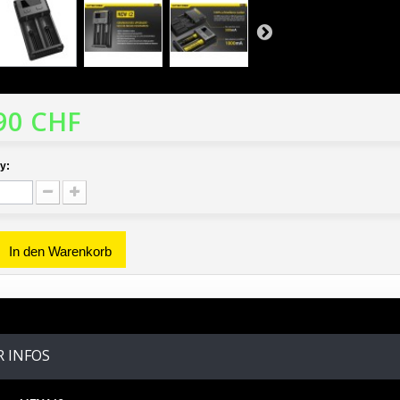
90 CHF
y:
In den Warenkorb
 INFOS