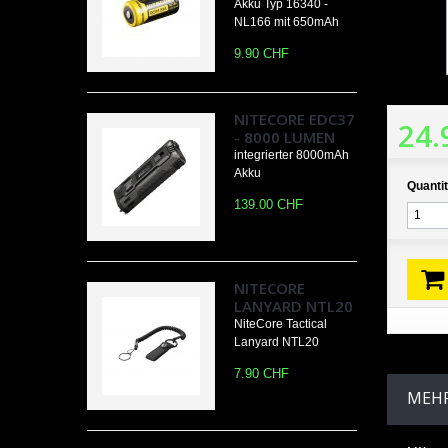
Akku Typ 16340 -
NL166 mit 650mAh
9.90 CHF
NITECORE EDC37
24.
- 8000 LUMEN
integrierter 8000mAh
Akku
Quantit
139.00 CHF
NITECORE
LANYARD NTL20
NiteCore Tactical
Lanyard NTL20
7.90 CHF
MEHR