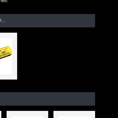
en)
...