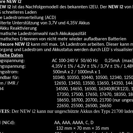
ore NEW i2
EW i2
ist das Nachfolgemodell des bekannten i2EU. Der
NEW i2
von
 schnelleres Laden
ve Ladestromverteilung (ACD)
iterte Unterstützung von 3,7V und 4,35V Akkus
 Akku Reaktivierung
omatische Ladestromwahl nach Akkukapazität
omatisches Erkennen von nicht mehr wieder aufladbaren Batterien
itecore NEW i2
kann mit max. 1A Ladestrom arbeiten. Dieser kann 
rgang und Ladestrom und Akkustatus werden durch LED´s visualisier
ische Daten
angsspannung: AC 100-240 V 50/60 Hz 0,25mA (max) 8
ngsspannung:
4,35V ± 1% / 4,2V ± 1% / 3,7V ± 1% / 1,48V
ngsstrom:
500mA x 2 / 1000mA x 1
ndbar für:
10340, 10350, 10440, 10500, 12340, 1250
en / IMR /
12650, 13450, 13500, 13650, 14350, 1443
O4
14500, 14650, 16500, 16340(RCR123), 16
50, 17500, 17650, 17670, 18350, 18490,
50, 18700, 20700, 21700 (nur ungeschützt
650, 25500, 26500, 26650
WEIS
: Der NEW i2 kann nur ungeschützte Akkus des Typs 21700 laden
 (NiCd):
AA, AAA, AAAA, C, D
:
132 mm × 70 mm × 35 mm