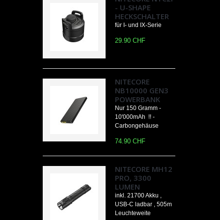
- U-SHAPE
HECKSCHALTER
für I- und IX-Serie
29.90 CHF
NITECORE
NB10000 GEN3
POWERBANK
Nur 150 Gramm -
10'000mAh !! -
Carbongehäuse
74.90 CHF
NITECORE MH12
PRO, 3300
LUMEN
inkl. 21700 Akku ,
USB-C ladbar , 505m
Leuchteweite