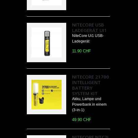
NITECORE USB
LADEGERÄT UI1
NiteCore Ui1 USB-
Ladegerät
11.90 CHF
NITECORE 21700
INTELLIGENT
BATTERY
SYSTEM KIT
Akku, Lampe und
Powerbank in einem
(3-in-1)
49.90 CHF
NITECORE NTC2I