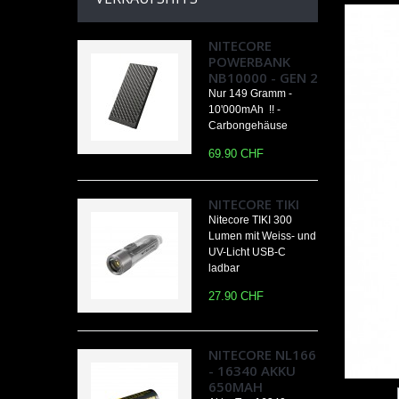
NITECORE
POWERBANK
NB10000 - GEN 2
Nur 149 Gramm -
10'000mAh !! -
Carbongehäuse
69.90 CHF
NITECORE TIKI
Nitecore TIKI 300
Lumen mit Weiss- und
UV-Licht USB-C
ladbar
27.90 CHF
NITECORE NL166
- 16340 AKKU
650MAH