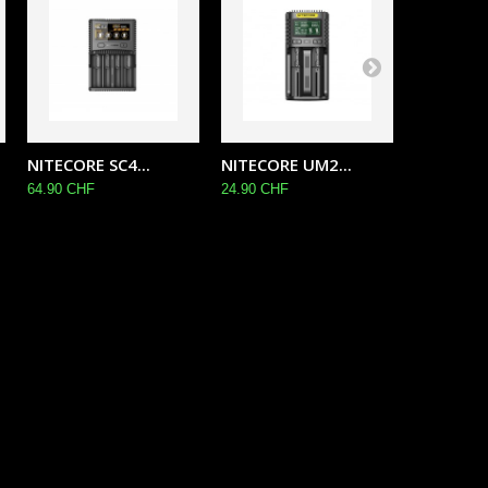
NITECORE SC4...
NITECORE UM2...
NITECORE
64.90 CHF
24.90 CHF
37.90 CHF