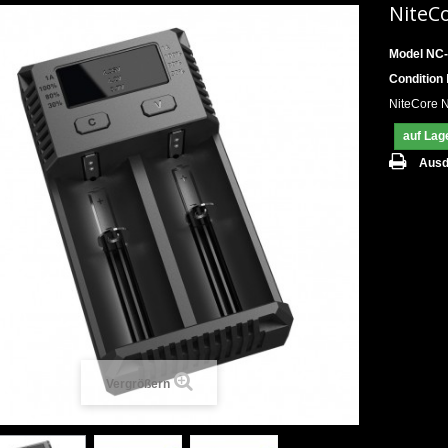
NiteC
Model
NC-
Condition
NiteCore 
auf Lag
Ausd
Vergrößern