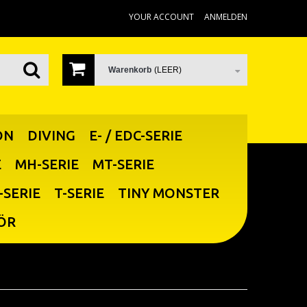
YOUR ACCOUNT
ANMELDEN
Warenkorb
(LEER)
ON
DIVING
E- / EDC-SERIE
E
MH-SERIE
MT-SERIE
-SERIE
T-SERIE
TINY MONSTER
ÖR