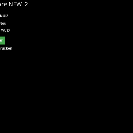
ore NEW i2
NUI2
Neu
NEW i2
er
rucken