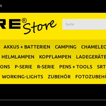
EN
AKKUS + BATTERIEN
CAMPING
CHAMELE
HELMLAMPEN
KOPFLAMPEN
LADEGERÄT
IONS
P-SERIE
R-SERIE
PENS + TOOLS
SRT
WORKING-LIGHTS
ZUBEHÖR
FOTOZUBEH