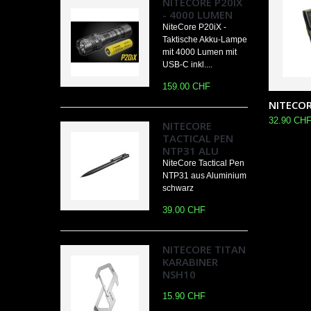
NITECORE P20IX
- 4000 LUMEN
NiteCore P20iX -
Taktische Akku-Lampe
mit 4000 Lumen mit
USB-C inkl....
159.00 CHF
NITECORE
32.90 CH
NITECORE
TACTICAL PEN
NTP31 ALU
NiteCore Tactical Pen
NTP31 aus Aluminium
schwarz
39.00 CHF
NITECORE TITAN
KARABINER
NSH10
15.90 CHF