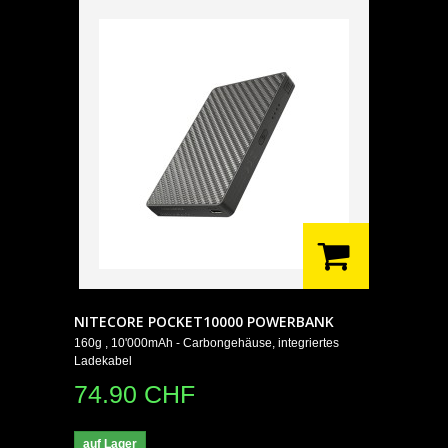
NITECORE POCKET10000 POWERBANK
160g , 10'000mAh - Carbongehäuse, integriertes
Ladekabel
74.90 CHF
auf Lager