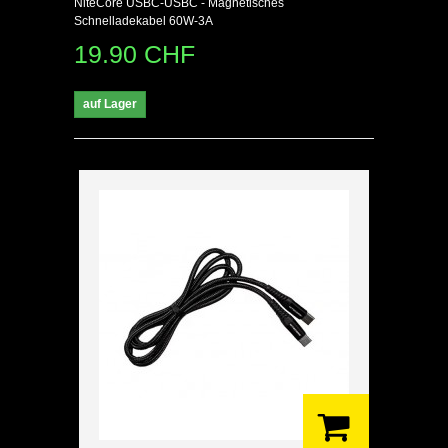
NiteCore USBC-USBC - Magnetisches
Schnelladekabel 60W-3A
19.90 CHF
auf Lager