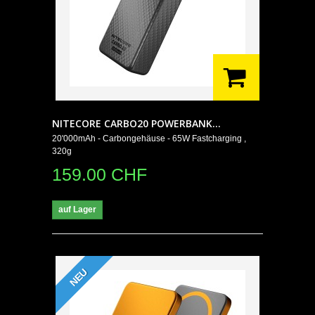
NITECORE CARBO20 POWERBANK...
20'000mAh - Carbongehäuse - 65W Fastcharging ,
320g
159.00 CHF
auf Lager
NEU