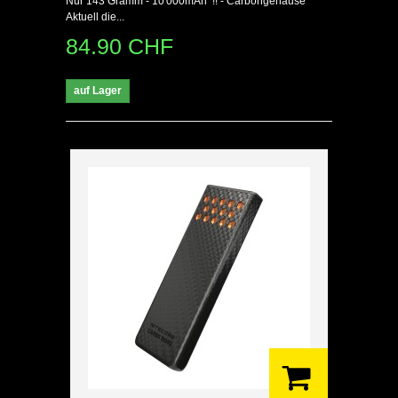
Nur 143 Gramm - 10'000mAh !! - Carbongehäuse
Aktuell die...
84.90 CHF
auf Lager