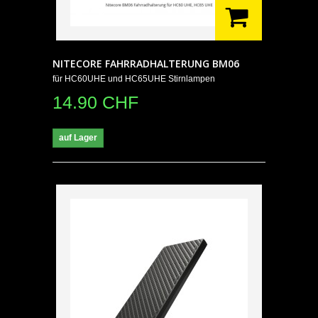
NITECORE FAHRRADHALTERUNG BM06
für HC60UHE und HC65UHE Stirnlampen
14.90 CHF
auf Lager