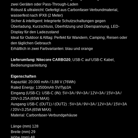
zwei Geräten oder Pass-Through-Laden
Robust & ultraleicht: Gefertigt aus Carbonfaser-Verbundmaterial,
wasserfest nach IPX8 (2 Meter)
Sicher & intelligent: Integrierte Schutzschaltungen gegen
Überladung, Kurzschluss, Überhitzung und Überspannung, LED-
Display für den Ladezustand
Ideal für Outdoor & Alltag: Perfekt für Wandern, Camping, Reisen oder
den täglichen Gebrauch
Erhältlich in zwei Farbvarianten: blau und orange
Lieferumfang: Nitecore CARBO20
, USB-C auf USB-C Kabel,
Bedienungsanleitung
Eigenschaften
Kapazität: 20.000 mAh / 3,88 V (76Wh)
Rated Energy: 13500mAh 5V/Typ3A
Eingang (USB-C): USB-C (IN): 5V=3A / 9V=3A / 12V=3A / 15V=3A /
20V=3.25A (65W MAX)
Ausgang USB-C (OUT1) / (OUT2) : 5V=3A / 9V=3A / 12V=3A / 15V=3A
/ 20V=3.25A (65W MAX)
Material: Carbonfaser-Verbundgehäuse
Länge (mm) 128
Breite (mm) 29
Höhe (mm) 48