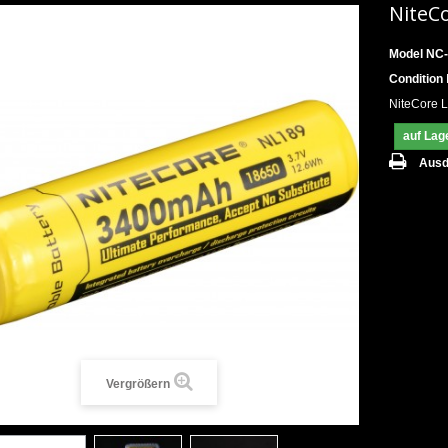
NiteC
Model
NC-
Condition
NiteCore L
auf Lag
Ausd
Vergrößern