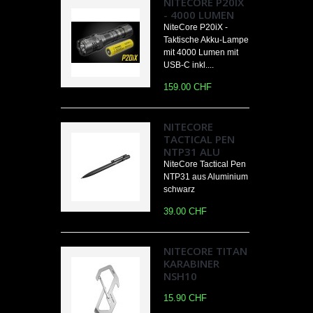
NITECORE P20IX
- 4000 LUMEN
NiteCore P20iX -
Taktische Akku-Lampe
mit 4000 Lumen mit
USB-C inkl....
159.00 CHF
NITECORE
TACTICAL PEN
NTP31 ALU
NiteCore Tactical Pen
NTP31 aus Aluminium
schwarz
39.00 CHF
NITECORE TITAN
KARABINER
NSH10
15.90 CHF