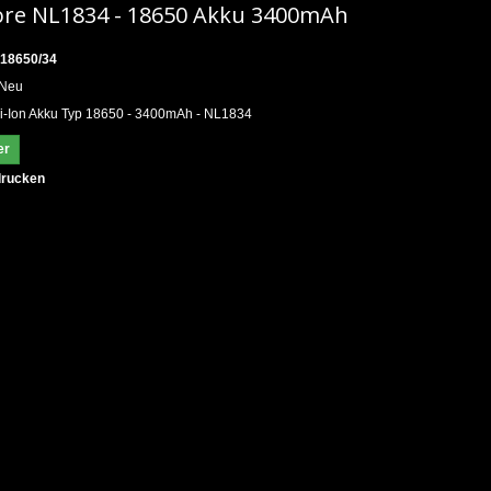
ore NL1834 - 18650 Akku 3400mAh
18650/34
Neu
i-Ion Akku Typ 18650 - 3400mAh - NL1834
er
rucken