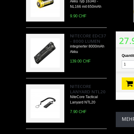
Akku Typ 16340 -
NL166 mit 650mAh
9.90 CHF
NITECORE EDC37
27.
- 8000 LUMEN
integrierter 8000mAh
Akku
Quantit
139.00 CHF
NITECORE
LANYARD NTL20
NiteCore Tactical
Lanyard NTL20
7.90 CHF
MEHR