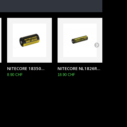
NITECORE 18350...
NITECORE NL1826R...
NITECORE
8.90 CHF
18.90 CHF
29.90 CHF