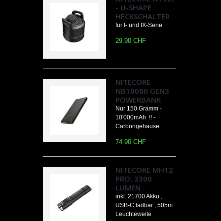
- U-SHAPE
HECKSCHALTER
für I- und IX-Serie
29.90 CHF
NITECORE
NB10000 GEN3
POWERBANK
Nur 150 Gramm -
10'000mAh !! -
Carbongehäuse
74.90 CHF
NITECORE MH12
PRO, 3300
LUMEN
inkl. 21700 Akku ,
USB-C ladbar , 505m
Leuchteweite