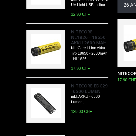
26 A
UV-Licht USB-ladbar
32.90 CHF
NITECORE
NL1826 - 18650
AKKU 2600 MAH
NiteCore Li-Ion Akku
Typ 18650 - 2600mAh
- NL1826
17.90 CHF
NITECORE
17.90 CH
NITECORE EDC29
-6500 LUMEN
inkl. AKKU - 6500
Lumen,
129.00 CHF