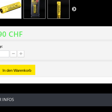
90 CHF
y:
In den Warenkorb
 INFOS