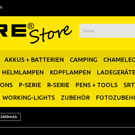
EN
AKKUS + BATTERIEN
CAMPING
CHAMELE
HELMLAMPEN
KOPFLAMPEN
LADEGERÄT
IONS
P-SERIE
R-SERIE
PENS + TOOLS
SRT
WORKING-LIGHTS
ZUBEHÖR
FOTOZUBEH
u 3400mAh