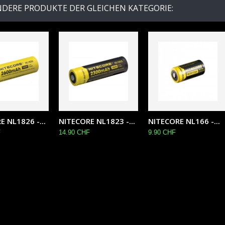
NDERE PRODUKTE DER GLEICHEN KATEGORIE:
 NL1826 -...
NITECORE NL1823 -...
NITECORE NL166 -...
F
14.90 CHF
9.90 CHF