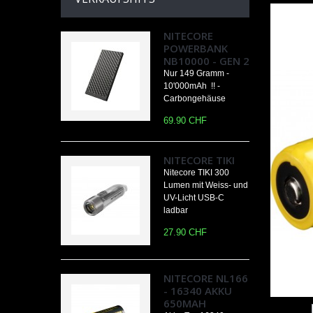
NITECORE
POWERBANK
NB10000 - GEN 2
Nur 149 Gramm -
10'000mAh !! -
Carbongehäuse
69.90 CHF
NITECORE TIKI
Nitecore TIKI 300
Lumen mit Weiss- und
UV-Licht USB-C
ladbar
27.90 CHF
NITECORE NL166
- 16340 AKKU
650MAH