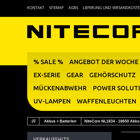
KONTAKT
SITEMAP
AGBS
LIEFERUNG UND VERSANDKOST
% SALE %
ANGEBOT DER WOCHE
EX-SERIE
GEAR
GEHÖRSCHUTZ
MÜCKENABWEHR
POWER SOLUT
UV-LAMPEN
WAFFENLEUCHTEN
Akkus + Batterien
NiteCore NL1834 - 18650 Akk
VERKAUFSHITS