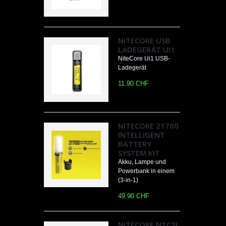
NITECORE USB
LADEGERÄT UI1
NiteCore Ui1 USB-
Ladegerät
11.90 CHF
NITECORE 21700
INTELLIGENT
BATTERY
SYSTEM KIT
Akku, Lampe und
Powerbank in einem
(3-in-1)
49.90 CHF
NITECORE NTC2I