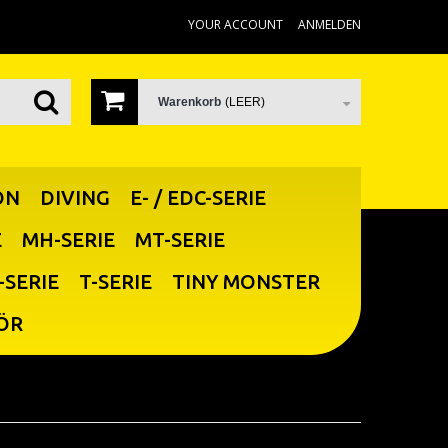
YOUR ACCOUNT
ANMELDEN
Warenkorb
(LEER)
ON
DIVING
E- / EDC-SERIE
E
MH-SERIE
MT-SERIE
-SERIE
T-SERIE
TINY MONSTER
ÖR