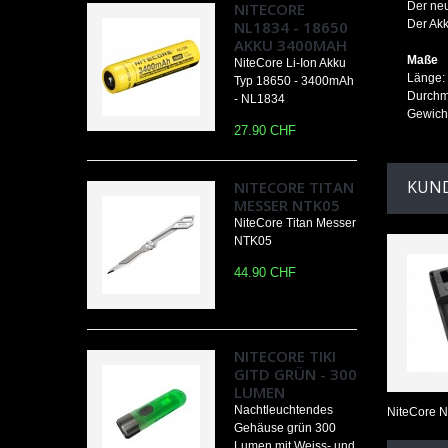
NITECORE
Der ne
NL1834 - 18650
Der Akk
AKKU 3400MAH
Maße
NiteCore Li-Ion Akku
Länge:
Typ 18650 - 3400mAh
Durchm
- NL1834
Gewicht
27.90 CHF
KUND
NITECORE TITAN
MESSER NTK05
NiteCore Titan Messer
NTK05
44.90 CHF
NITECORE TIKI
GITD GRÜN - 300
LUMEN
Nachtleuchtendes
NiteCore 
Gehäuse grün 300
Lumen mit Weiss- und