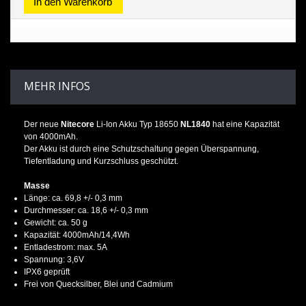
In den Warenkorb
MEHR INFOS
Der neue
Nitecore
Li-Ion Akku Typ 18650
NL1840
hat eine Kapazität
von 4000mAh.
Der Akku ist durch eine Schutzschaltung gegen Überspannung,
Tiefentladung und Kurzschluss geschützt.
Masse
Länge: ca. 69,8 +/- 0,3 mm
Durchmesser: ca. 18,6 +/- 0,3 mm
Gewicht: ca. 50 g
Kapazität: 4000mAh/14,4Wh
Entladestrom: max. 5A
Spannung: 3,6V
IPX6 geprüft
Frei von Quecksilber, Blei und Cadmium