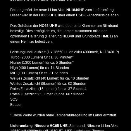
Ferner gehört der neue Li-Ion Akku
NL1840HP
zum Lieferumfang.
Dieser wird in der
HC65 UHE
über einen USB-C-Anschluss geladen.
Das Gehäuse der
HC65 UHE
wird über eine Klammer am Stirnband
befestigt. Dies ermöglicht es, die Lampe zusammen mit einer
optionalen Halterung (Halterung
HLB40
und Grundplatte
HMB1
) an
einem Helm zu befestigen.
Leistung und Laufzeit
(1 x 18650 Li-Ion Akku 4000mAh, NL1840HP)
Turbo (2000 Lumen) für ca. 30 Minuten*
Higher (1300 Lumen) für ca. 5 Stunden*
High (400 Lumen) für ca. 14 Stunden
MID (100 Lumen) für ca. 31 Stunden
Weißes Zusatzlicht (40 Lumen) für ca. 40 Stunden
Weißes Zusatzlicht (8Lumen) für ca. 82 Stunden
Rotes Zusatzlicht (15 Lumen) für ca. 37 Stunde4
Rotes Zusatzlicht (5 Lumen) für ca. 66 Stunden
SOS
Beacon
* Diese Werte wurden ohne Temperaturregelung im Labor ermittelt
Lieferumfang: Nitecore HC65 UHE,
Stirnband, Nitecore Li-Ion Akku
18650 mit 4000mAh (NL1840HP), USB-Ladekabel, Tasche