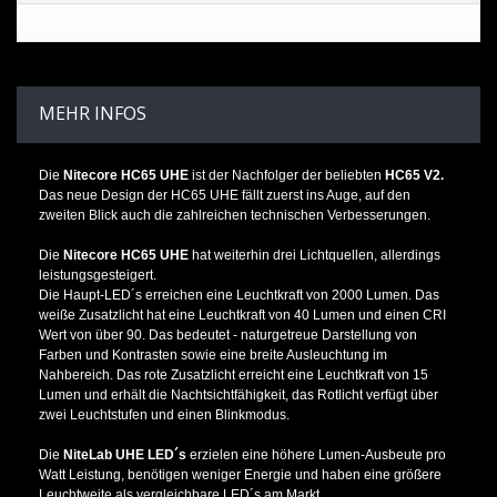
MEHR INFOS
Die
Nitecore HC65 UHE
ist der Nachfolger der beliebten
HC65 V2.
Das neue Design der HC65 UHE fällt zuerst ins Auge, auf den
zweiten Blick auch die zahlreichen technischen Verbesserungen.
Die
Nitecore HC65 UHE
hat weiterhin drei Lichtquellen, allerdings
leistungsgesteigert.
Die Haupt-LED´s erreichen eine Leuchtkraft von 2000 Lumen. Das
weiße Zusatzlicht hat eine Leuchtkraft von 40 Lumen und einen CRI
Wert von über 90. Das bedeutet - naturgetreue Darstellung von
Farben und Kontrasten sowie eine breite Ausleuchtung im
Nahbereich. Das rote Zusatzlicht erreicht eine Leuchtkraft von 15
Lumen und erhält die Nachtsichtfähigkeit, das Rotlicht verfügt über
zwei Leuchtstufen und einen Blinkmodus.
Die
NiteLab UHE LED´s
erzielen eine höhere Lumen-Ausbeute pro
Watt Leistung, benötigen weniger Energie und haben eine größere
Leuchtweite als vergleichbare LED´s am Markt.