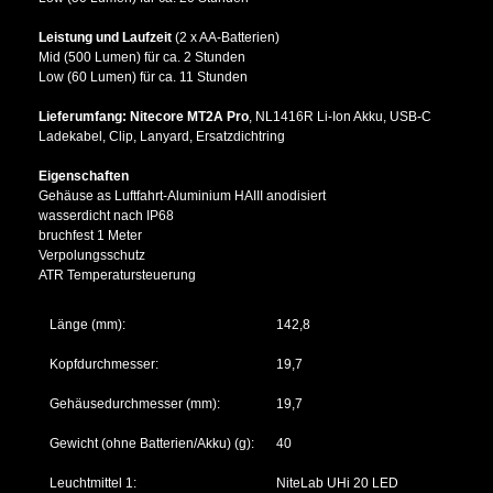
Leistung und Laufzeit
(2 x AA-Batterien)
Mid (500 Lumen) für ca. 2 Stunden
Low (60 Lumen) für ca. 11 Stunden
Lieferumfang: Nitecore MT2A Pro
, NL1416R Li-Ion Akku, USB-C
Ladekabel, Clip, Lanyard, Ersatzdichtring
Eigenschaften
Gehäuse as Luftfahrt-Aluminium HAIII anodisiert
wasserdicht nach IP68
bruchfest 1 Meter
Verpolungsschutz
ATR Temperatursteuerung
Länge (mm):
142,8
Kopfdurchmesser:
19,7
Gehäusedurchmesser (mm):
19,7
Gewicht (ohne Batterien/Akku) (g):
40
Leuchtmittel 1:
NiteLab UHi 20 LED