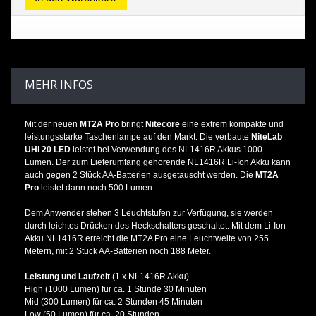
MEHR INFOS
Mit der neuen
MT2A Pro
bringt
Nitecore
eine extrem kompakte und
leistungsstarke Taschenlampe auf den Markt. Die verbaute
NiteLab
UHi 20 LED
leistet bei Verwendung des NL1416R Akkus 1000
Lumen. Der zum Lieferumfang gehörende NL1416R Li-Ion Akku kann
auch gegen 2 Stück AA-Batterien ausgetauscht werden. Die
MT2A
Pro
leistet dann noch 500 Lumen.
Dem Anwender stehen 3 Leuchtstufen zur Verfügung, sie werden
durch leichtes Drücken des Heckschalters geschaltet. Mit dem Li-Ion
Akku NL1416R erreicht die MT2A Pro eine Leuchtweite von 255
Metern, mit 2 Stück AA-Batterien noch 188 Meter.
Leistung und Laufzeit
(1 x NL1416R Akku)
High (1000 Lumen) für ca. 1 Stunde 30 Minuten
Mid (300 Lumen) für ca. 2 Stunden 45 Minuten
Low (50 Lumen) für ca. 20 Stunden