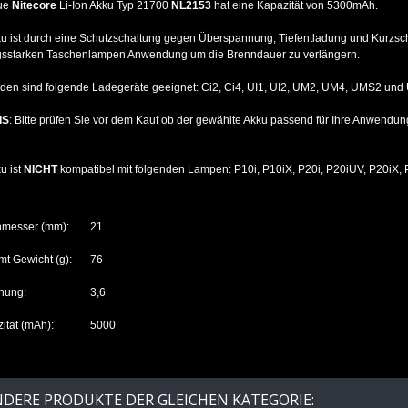
ue
Nitecore
Li-Ion Akku Typ 21700
NL2153
hat eine Kapazität von 5300mAh.
u ist durch eine Schutzschaltung gegen Überspannung, Tiefentladung und Kurzsch
ngsstarken Taschenlampen Anwendung um die Brenndauer zu verlängern.
den sind folgende Ladegeräte geeignet: Ci2, Ci4, UI1, UI2, UM2, UM4, UMS2 und
IS
: Bitte prüfen Sie vor dem Kauf ob der gewählte Akku passend für Ihre Anwendun
u ist
NICHT
kompatibel mit folgenden Lampen: P10i, P10iX, P20i, P20iUV, P20iX, 
hmesser (mm):
21
t Gewicht (g):
76
nung:
3,6
ität (mAh):
5000
NDERE PRODUKTE DER GLEICHEN KATEGORIE: