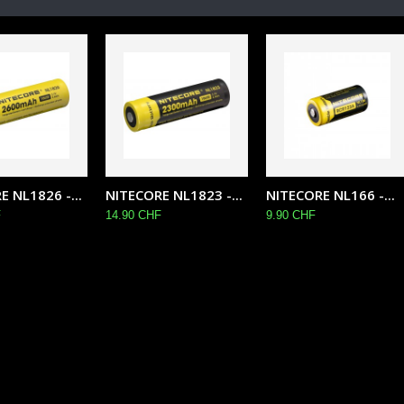
 NL1826 -...
NITECORE NL1823 -...
NITECORE NL166 -...
F
14.90 CHF
9.90 CHF