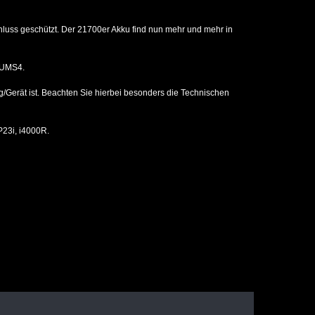
luss geschützt. Der 21700er Akku find nun mehr und mehr in
 UMS4.
g/Gerät ist. Beachten Sie hierbei besonders die Technischen
P23i, i4000R.