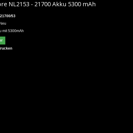
ore NL2153 - 21700 Akku 5300 mAh
21700/53
Neu
u mit 5300mAh
er
rucken