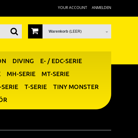
YOUR ACCOUNT
ANMELDEN
Warenkorb
(LEER)
ON
DIVING
E- / EDC-SERIE
E
MH-SERIE
MT-SERIE
-SERIE
T-SERIE
TINY MONSTER
ÖR