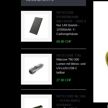
NITECORE
POWERBANK
NB10000 - GEN 2
Nur 149 Gramm -
10'000mAh !! -
Carbongehäuse
69.90 CHF
NITECORE TIKI
Nitecore TIKI 300
Lumen mit Weiss- und
UV-Licht USB-C
ladbar
27.90 CHF
NITECORE NL166
- 16340 AKKU
650MAH