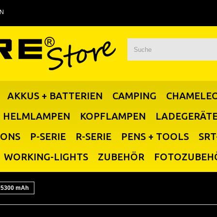
EN
AKKUS + BATTERIEN
CAMPING
CHAMELE
HELMLAMPEN
KOPFLAMPEN
LADEGERÄT
IONS
P-SERIE
R-SERIE
PENS + TOOLS
SRT
WORKING-LIGHTS
ZUBEHÖR
FOTOZUBEH
u 5300 mAh