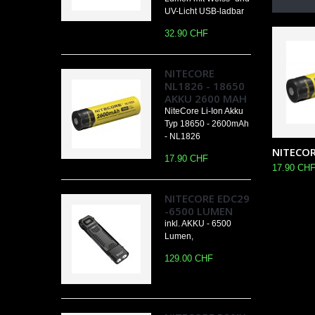
UV-Licht USB-ladbar
32.90 CHF
NITECORE
NL1826 - 18650
AKKU 2600 MAH
NiteCore Li-Ion Akku
Typ 18650 - 2600mAh
- NL1826
NITECORE
17.90 CHF
17.90 CH
NITECORE EDC29
-6500 LUMEN
inkl. AKKU - 6500
Lumen,
129.00 CHF