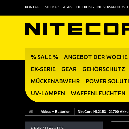
KONTAKT
SITEMAP
AGBS
LIEFERUNG UND VERSANDKOST
% SALE %
ANGEBOT DER WOCHE
EX-SERIE
GEAR
GEHÖRSCHUTZ
MÜCKENABWEHR
POWER SOLUT
UV-LAMPEN
WAFFENLEUCHTEN
Akkus + Batterien
NiteCore NL2153 - 21700 Akk
VERKAUFSHITS