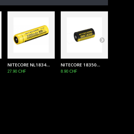
NITECORE NL1834...
NITECORE 18350...
NITECORE
27.90 CHF
8.90 CHF
18.90 CHF