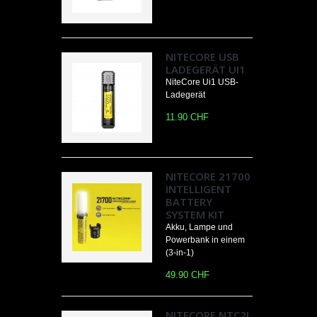
NITECORE USB
LADEGERÄT UI1
NiteCore Ui1 USB-
Ladegerät
11.90 CHF
NITECORE 21700
INTELLIGENT
BATTERY
SYSTEM KIT
Akku, Lampe und
Powerbank in einem
(3-in-1)
49.90 CHF
NITECORE NTC2I