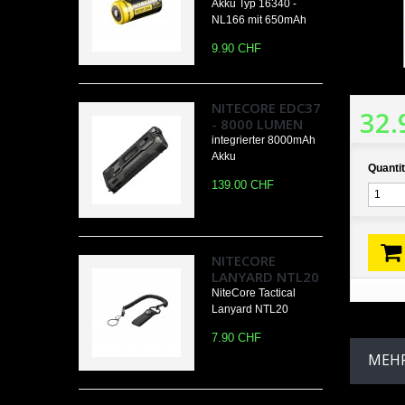
Akku Typ 16340 -
NL166 mit 650mAh
9.90 CHF
NITECORE EDC37
32.
- 8000 LUMEN
integrierter 8000mAh
Akku
Quantit
139.00 CHF
NITECORE
LANYARD NTL20
NiteCore Tactical
Lanyard NTL20
7.90 CHF
MEHR