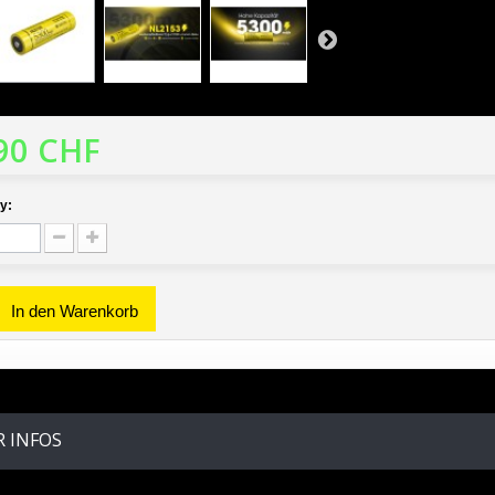
90 CHF
y:
In den Warenkorb
 INFOS