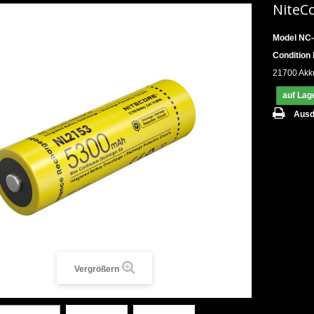
NiteC
Model
NC-
Condition
21700 Akk
auf Lag
Ausd
Vergrößern