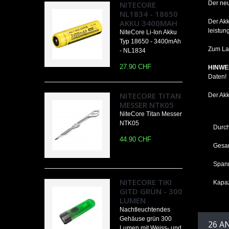
NITECORE
Der ne
NL1834 - 18650
AKKU 3400MAH
Der Akk
leistu
NiteCore Li-Ion Akku
Typ 18650 - 3400mAh
Zum La
- NL1834
27.90 CHF
HINWE
Daten!
NITECORE TITAN
Der Akk
MESSER NTK05
NiteCore Titan Messer
NTK05
Durc
44.90 CHF
Gesam
Span
NITECORE TIKI
Kapaz
GITD GRÜN - 300
LUMEN
Nachtleuchtendes
Gehäuse grün 300
26 A
Lumen mit Weiss- und