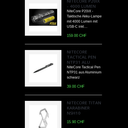
NITECORE P20IX
- 4000 LUMEN
NiteCore P20iX -
Taktische Akku-Lampe
mit 4000 Lumen mit
USB-C inkl....
159.00 CHF
NITECORE
TACTICAL PEN
NTP31 ALU
NiteCore Tactical Pen
NTP31 aus Aluminium
schwarz
39.00 CHF
NITECORE TITAN
KARABINER
NSH10
15.90 CHF