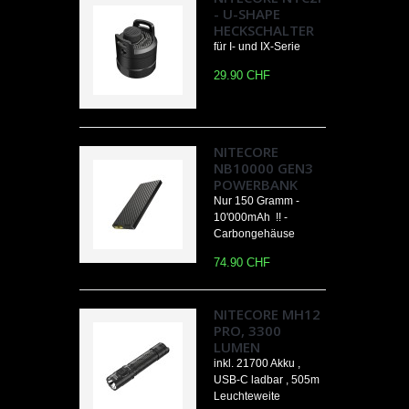
- U-SHAPE
HECKSCHALTER
für I- und IX-Serie
29.90 CHF
NITECORE
NB10000 GEN3
POWERBANK
Nur 150 Gramm -
10'000mAh !! -
Carbongehäuse
74.90 CHF
NITECORE MH12
PRO, 3300
LUMEN
inkl. 21700 Akku ,
USB-C ladbar , 505m
Leuchteweite