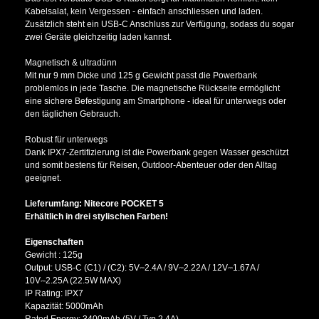
Kabelsalat, kein Vergessen - einfach anschliessen und laden.
Zusätzlich steht ein USB-C Anschluss zur Verfügung, sodass du sogar
zwei Geräte gleichzeitig laden kannst.
Magnetisch & ultradünn
Mit nur 9 mm Dicke und 125 g Gewicht passt die Powerbank
problemlos in jede Tasche. Die magnetische Rückseite ermöglicht
eine sichere Befestigung am Smartphone - ideal für unterwegs oder
den täglichen Gebrauch.
Robust für unterwegs
Dank IPX7-Zertifizierung ist die Powerbank gegen Wasser geschützt
und somit bestens für Reisen, Outdoor-Abenteuer oder den Alltag
geeignet.
Lieferumfang: Nitecore POCKET 5
Erhältlich in drei stylischen Farben!
Eigenschaften
Gewicht : 125g
Output: USB-C (C1) / (C2): 5V⎓2.4A / 9V⎓2.22A / 12V⎓1.67A /
10V⎓2.25A (22.5W MAX)
IP Rating: IPX7
Kapazität: 5000mAh
Rated Energy: 3400mAh (5V / Typ 2.4A)