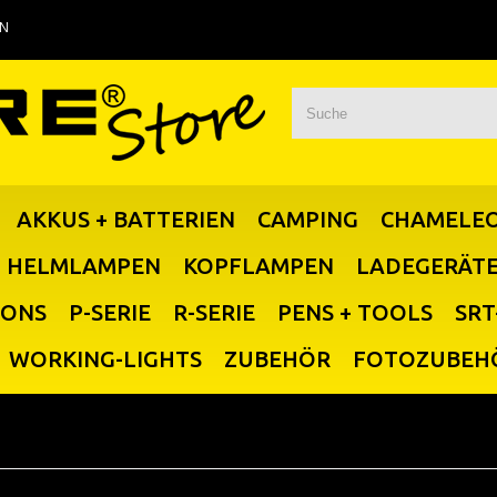
EN
AKKUS + BATTERIEN
CAMPING
CHAMELE
HELMLAMPEN
KOPFLAMPEN
LADEGERÄT
IONS
P-SERIE
R-SERIE
PENS + TOOLS
SRT
WORKING-LIGHTS
ZUBEHÖR
FOTOZUBEH