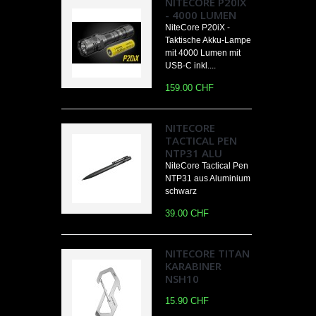
NITECORE P20IX
- 4000 LUMEN
NiteCore P20iX -
Taktische Akku-Lampe
mit 4000 Lumen mit
USB-C inkl....
159.00 CHF
NITECORE
TACTICAL PEN
NTP31 ALU
NiteCore Tactical Pen
NTP31 aus Aluminium
schwarz
39.00 CHF
NITECORE TITAN
KARABINER
NSH10
15.90 CHF