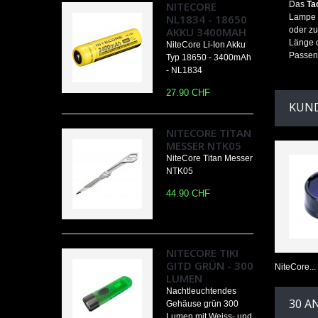
NITECORE
Das
Ta
NL1834 - 18650
Lampe v
AKKU 3400MAH
oder zu
Länge d
NiteCore Li-Ion Akku
Passend
Typ 18650 - 3400mAh
- NL1834
27.90 CHF
KUND
NITECORE TITAN
MESSER NTK05
NiteCore Titan Messer
NTK05
44.90 CHF
NITECORE TIKI
GITD GRÜN - 300
NiteCore...
LUMEN
Nachtleuchtendes
30 A
Gehäuse grün 300
Lumen mit Weiss- und