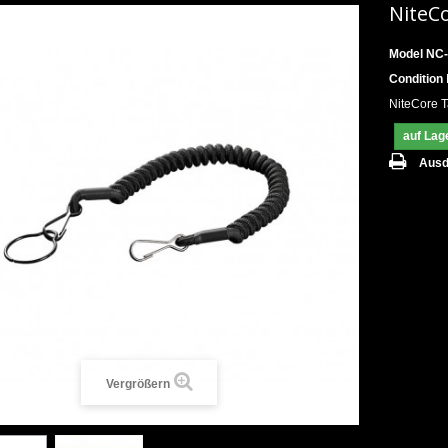
NiteC
Model
NC
Condition
NiteCore T
auf Lag
Ausd
Vergrößern