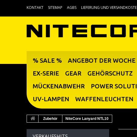
KONTAKT
SITEMAP
AGBS
LIEFERUNG UND VERSANDKOST
% SALE %
ANGEBOT DER WOCHE
EX-SERIE
GEAR
GEHÖRSCHUTZ
MÜCKENABWEHR
POWER SOLUT
UV-LAMPEN
WAFFENLEUCHTEN
Zubehör
NiteCore Lanyard NTL10
VERKAUFSHITS