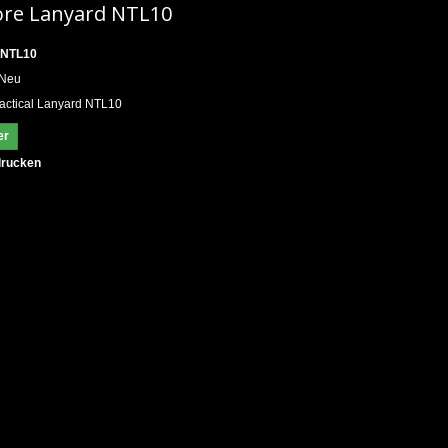
ore Lanyard NTL10
-NTL10
Neu
actical Lanyard NTL10
er
rucken