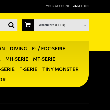
YOUR ACCOUNT
ANMELDEN
Warenkorb
(LEER)
ON
DIVING
E- / EDC-SERIE
E
MH-SERIE
MT-SERIE
-SERIE
T-SERIE
TINY MONSTER
ÖR