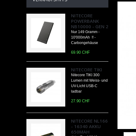
NITECORE
POWERBANK
NB10000 - GEN 2
Nur 149 Gramm -
10'000mAh !! -
Carbongehäuse
69.90 CHF
NITECORE TIKI
Nitecore TIKI 300
Lumen mit Weiss- und
UV-Licht USB-C
ladbar
27.90 CHF
NITECORE NL166
- 16340 AKKU
650MAH