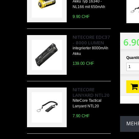
Akku Typ 16340 -
NL166 mit 650mAh
9.90 CHF
NITECORE EDC37
6.9
- 8000 LUMEN
integrierter 8000mAh
Akku
Quantit
139.00 CHF
NITECORE
LANYARD NTL20
NiteCore Tactical
Lanyard NTL20
7.90 CHF
MEHR