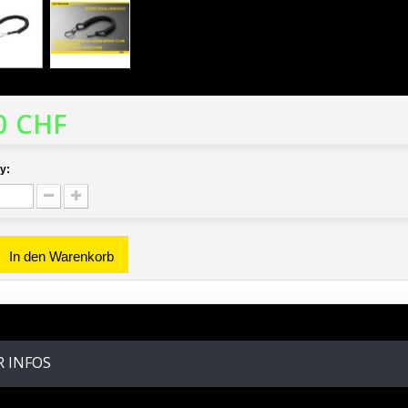
0 CHF
y:
In den Warenkorb
 INFOS