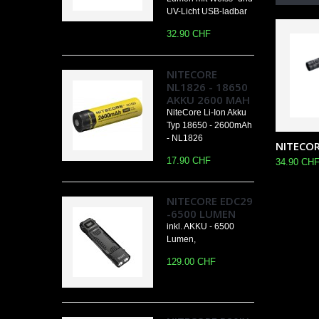
UV-Licht USB-ladbar
32.90 CHF
NITECORE
NL1826 - 18650
AKKU 2600 MAH
NiteCore Li-Ion Akku
Typ 18650 - 2600mAh
- NL1826
NITECORE
17.90 CHF
34.90 CH
NITECORE EDC29
-6500 LUMEN
inkl. AKKU - 6500
Lumen,
129.00 CHF