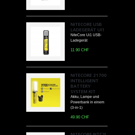
NITECORE USB
LADEGERÄT UI1
NiteCore Ui1 USB-
Ladegerät
11.90 CHF
NITECORE 21700
INTELLIGENT
BATTERY
SYSTEM KIT
Akku, Lampe und
Powerbank in einem
(3-in-1)
49.90 CHF
NITECORE NTC2I