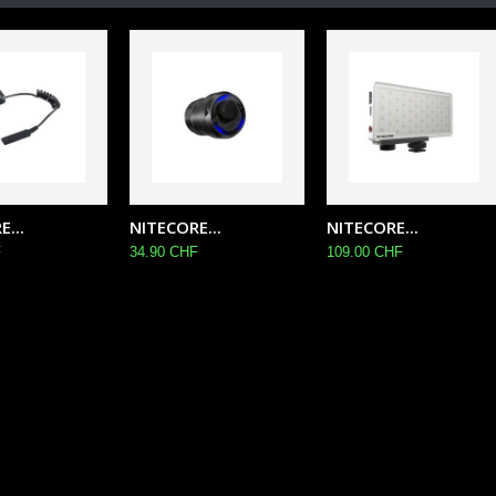
...
NITECORE...
NITECORE...
F
34.90 CHF
109.00 CHF