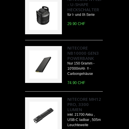
- U-SHAPE
HECKSCHALTER
für I- und IX-Serie
29.90 CHF
NITECORE
NB10000 GEN3
POWERBANK
Nur 150 Gramm -
10'000mAh !! -
Carbongehäuse
74.90 CHF
NITECORE MH12
PRO, 3300
LUMEN
inkl. 21700 Akku ,
USB-C ladbar , 505m
Leuchteweite