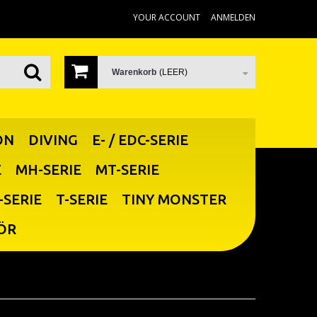
YOUR ACCOUNT
ANMELDEN
Warenkorb
(LEER)
ON
DIVING
E- / EDC-SERIE
E
MH-SERIE
MT-SERIE
-SERIE
T-SERIE
TINY MONSTER
ÖR