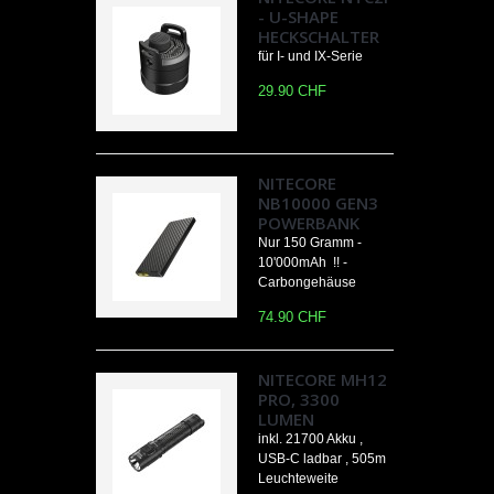
- U-SHAPE
HECKSCHALTER
für I- und IX-Serie
29.90 CHF
NITECORE
NB10000 GEN3
POWERBANK
Nur 150 Gramm -
10'000mAh !! -
Carbongehäuse
74.90 CHF
NITECORE MH12
PRO, 3300
LUMEN
inkl. 21700 Akku ,
USB-C ladbar , 505m
Leuchteweite