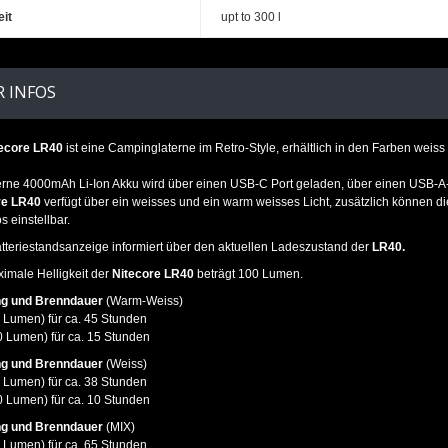
eit
upt to 300 l
 INFOS
ecore LR40
ist eine Campinglaterne im Retro-Style, erhältlich in den Farben weiss
erne 4000mAh Li-Ion Akku wird über einen USB-C Port geladen, über einen USB-A
re LR40
verfügt über ein weisses und ein warm weisses Licht, zusätzlich können die
s einstellbar.
tteriestandsanzeige informiert über den aktuellen Ladeszustand der
LR40.
imale Helligkeit der
Nitecore LR40
beträgt 100 Lumen.
ng und Brenndauer
(Warm-Weiss)
 Lumen) für ca. 45 Stunden
 Lumen) für ca. 15 Stunden
ng und Brenndauer
(Weiss)
 Lumen) für ca. 38 Stunden
 Lumen) für ca. 10 Stunden
ng und Brenndauer
(MIX)
 Lumen) für ca. 65 Stunden