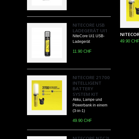
NITECORE USB
LADEGERÄT UI1
NITECOR
NiteCore Ui1 USB-
49.90 CH
Ladegerät
11.90 CHF
NITECORE 21700
INTELLIGENT
BATTERY
SYSTEM KIT
Akku, Lampe und
Powerbank in einem
(3-in-1)
49.90 CHF
NITECORE NTC2I