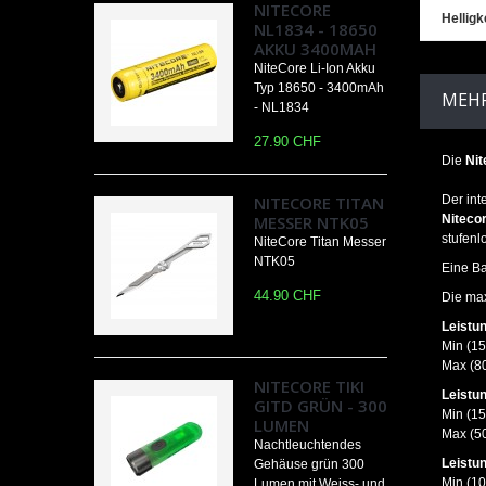
NITECORE
Helligk
NL1834 - 18650
AKKU 3400MAH
NiteCore Li-Ion Akku
Typ 18650 - 3400mAh
MEHR
- NL1834
27.90 CHF
Die
Nit
NITECORE TITAN
Der int
MESSER NTK05
Niteco
stufenlo
NiteCore Titan Messer
NTK05
Eine Ba
44.90 CHF
Die max
Leistu
Min (15
Max (80
NITECORE TIKI
Leistu
GITD GRÜN - 300
Min (15
LUMEN
Max (50
Nachtleuchtendes
Leistu
Gehäuse grün 300
Min (10
Lumen mit Weiss- und