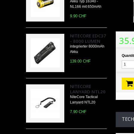
Akku Typ 16340 -
NL166 mit 650mAh
9.90 CHF
NITECORE EDC37
35.
- 8000 LUMEN
integrierter 8000mAh
Akku
Quantit
139.00 CHF
NITECORE
LANYARD NTL20
NiteCore Tactical
Lanyard NTL20
7.90 CHF
TECH