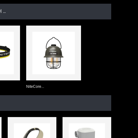
...
NiteCore...