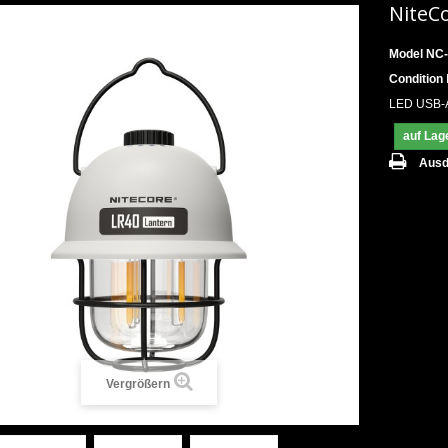
NiteC
Model
NC
Condition
LED USB-A
auf Lag
Ausd
Vergrößern