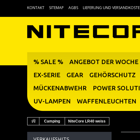
KONTAKT
SITEMAP
AGBS
LIEFERUNG UND VERSANDKOST
% SALE %
ANGEBOT DER WOCHE
EX-SERIE
GEAR
GEHÖRSCHUTZ
MÜCKENABWEHR
POWER SOLUT
UV-LAMPEN
WAFFENLEUCHTEN
Camping
NiteCore LR40 weiss
VERKAUFSHITS