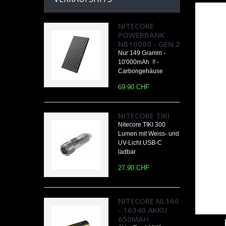
NITECORE
POWERBANK
NB10000 - GEN 2
Nur 149 Gramm -
10'000mAh !! -
Carbongehäuse
69.90 CHF
NITECORE TIKI
Nitecore TIKI 300
Lumen mit Weiss- und
UV-Licht USB-C
ladbar
27.90 CHF
NITECORE NL166
- 16340 AKKU
650MAH