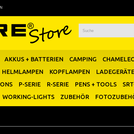
EN
AKKUS + BATTERIEN
CAMPING
CHAMELE
HELMLAMPEN
KOPFLAMPEN
LADEGERÄT
IONS
P-SERIE
R-SERIE
PENS + TOOLS
SRT
WORKING-LIGHTS
ZUBEHÖR
FOTOZUBEH