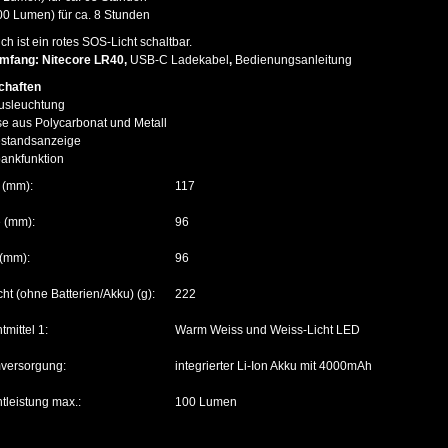
0 Lumen) für ca. 8 Stunden
ich ist ein rotes SOS-Licht schaltbar.
umfang: Nitecore LR40,
USB-C Ladekabel
,
Bedienungsanleitung
chaften
Ausleuchtung
e aus Polycarbonat und Metall
estandsanzeige
ankfunktion
 (mm):
117
e (mm):
96
 (mm):
96
ht (ohne Batterien/Akku) (g):
222
tmittel 1:
Warm Weiss und Weiss-Licht LED
versorgung:
integrierter Li-Ion Akku mit 4000mAh
tleistung max.:
100 Lumen