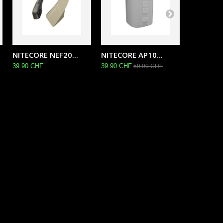
NITECORE NEF20...
NITECORE AP10...
NITECORE
39.90 CHF
39.90 CHF
79.00 CHF
59.90 CHF