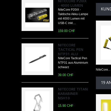
NITECORE P20IX
- 4000 LUMEN
KUND
NiteCore P20iX -
Taktische Akku-Lampe
mit 4000 Lumen mit
USB-C inkl....
159.00 CHF
NITECORE
TACTICAL PEN
NTP31 ALU
NiteCore Tactical Pen
NTP31 aus Aluminium
schwarz
NiteCore...
39.00 CHF
19 A
NITECORE TITAN
KARABINER
NSH10
15.90 CHF