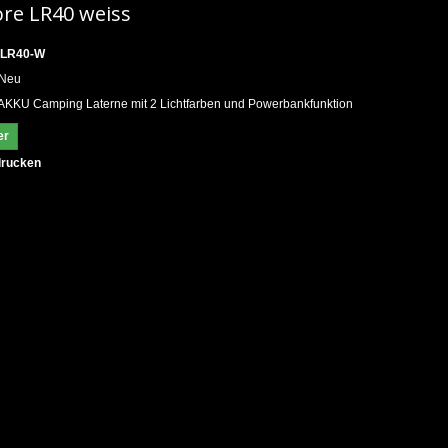
ore LR40 weiss
-LR40-W
Neu
KKU Camping Laterne mit 2 Lichtfarben und Powerbankfunktion
er
rucken