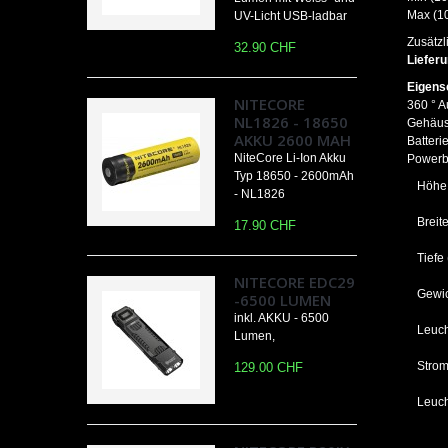
Max (10
UV-Licht USB-ladbar
Zusätzl
32.90 CHF
Liefer
Eigens
NITECORE
360 ° 
NL1826 - 18650
Gehäus
AKKU 2600 MAH
Batteri
NiteCore Li-Ion Akku
Powerb
Typ 18650 - 2600mAh
Höhe
- NL1826
Breit
17.90 CHF
Tiefe
NITECORE EDC29
Gewic
-6500 LUMEN
inkl. AKKU - 6500
Leuch
Lumen,
Strom
129.00 CHF
Leuch