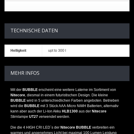
TECHNISCHE DATEN
Helligkeit
upt to 300 l
MEHR INFOS
Mit der
BUBBLE
erscheint eine weitere Laterne im Sortiment von
Nitecore
, diesmal in einem futuristischen Design. Die kleine
BUBBLE
wird in 5 unterschiedlichen Farben angeboten. Betrieben
wird die
BUBBLE
mit 3 Stück AAA-Micro NiMH Batterien, alternativ
kann aber auch der Li-Ion Akku
HLB1300
aus der
Nitecore
Stirnlampe
UT27
verwendet werden.
Die die 4 HIGH CRI LED´s der
Nitecore BUBBLE
verbreiten ein
warmes und angenehmes Licht bei maximal 100 Lumen Leistung