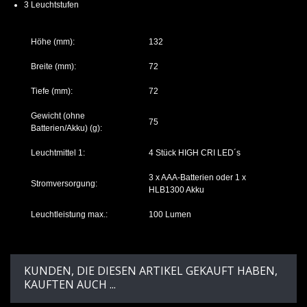
3 Leuchtstufen
Höhe (mm):
132
Breite (mm):
72
Tiefe (mm):
72
Gewicht (ohne
75
Batterien/Akku) (g):
Leuchtmittel 1:
4 Stück HIGH CRI LED´s
3 x AAA-Batterien oder 1 x
Stromversorgung:
HLB1300 Akku
Leuchtleistung max.:
100 Lumen
KUNDEN, DIE DIESEN ARTIKEL GEKAUFT HABEN,
KAUFTEN AUCH ...