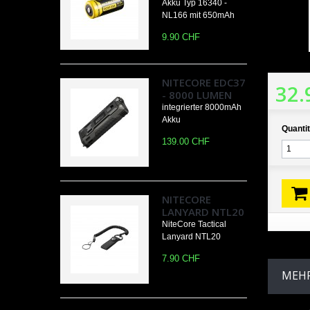
Akku Typ 16340 -
NL166 mit 650mAh
9.90 CHF
NITECORE EDC37
32.
- 8000 LUMEN
integrierter 8000mAh
Akku
Quantit
139.00 CHF
NITECORE
LANYARD NTL20
NiteCore Tactical
Lanyard NTL20
7.90 CHF
MEHR