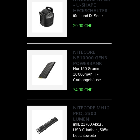
- U-SHAPE
HECKSCHALTER
für I- und IX-Serie
29.90 CHF
NITECORE
NB10000 GEN3
POWERBANK
Nur 150 Gramm -
10'000mAh !! -
Carbongehäuse
74.90 CHF
NITECORE MH12
PRO, 3300
LUMEN
inkl. 21700 Akku ,
USB-C ladbar , 505m
Leuchteweite