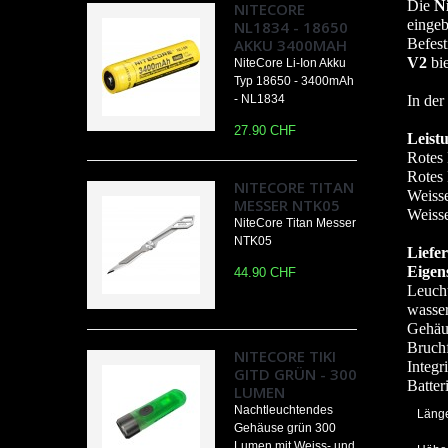
Die
N
NITECORE
eingeb
NL1834 - 18650
AKKU 3400MAH
Befest
V2
bie
NiteCore Li-Ion Akku
Typ 18650 - 3400mAh
- NL1834
In der
27.90 CHF
Leist
Rotes 
Rotes 
NITECORE TITAN
Weisse
MESSER NTK05
Weisse
NiteCore Titan Messer
NTK05
Liefe
Eigen
44.90 CHF
Leucht
wasser
Gehäu
Bruchf
NITECORE TIKI
Integr
GITD GRÜN - 300
Batter
LUMEN
Nachtleuchtendes
Läng
Gehäuse grün 300
Lumen mit Weiss- und