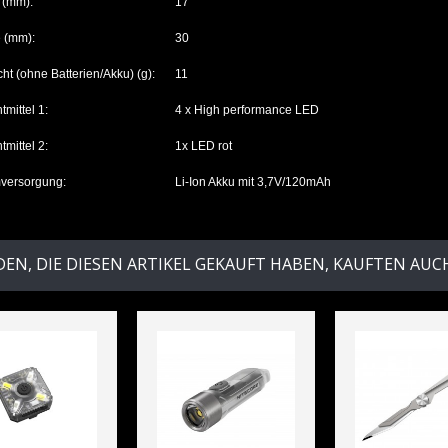
 (mm):
17
e (mm):
30
ht (ohne Batterien/Akku) (g):
11
tmittel 1:
4 x High performance LED
tmittel 2:
1x LED rot
versorgung:
Li-Ion Akku mit 3,7V/120mAh
EN, DIE DIESEN ARTIKEL GEKAUFT HABEN, KAUFTEN AUCH 