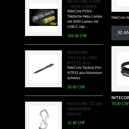
NITECORE P20IX
- 4000 LUMEN
NiteCore P20iX -
Taktische Akku-Lampe
NiteCore 
mit 4000 Lumen mit
USB-C inkl....
30 A
159.00 CHF
NITECORE
TACTICAL PEN
NTP31 ALU
NiteCore Tactical Pen
NTP31 aus Aluminium
schwarz
39.00 CHF
NITECORE
NITECORE TITAN
79.00 CH
KARABINER
NSH10
15.90 CHF