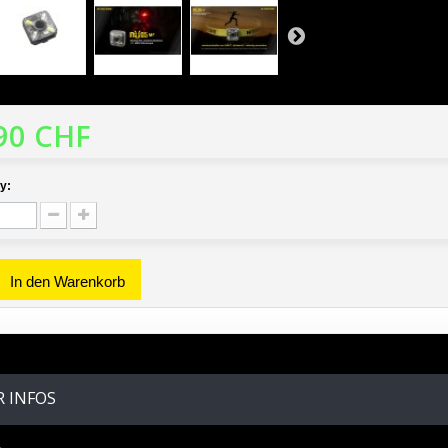
90 CHF
y:
In den Warenkorb
 INFOS