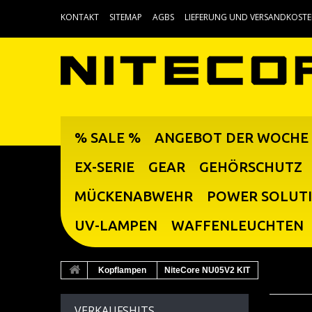
KONTAKT
SITEMAP
AGBS
LIEFERUNG UND VERSANDKOST
% SALE %
ANGEBOT DER WOCHE
EX-SERIE
GEAR
GEHÖRSCHUTZ
MÜCKENABWEHR
POWER SOLUT
UV-LAMPEN
WAFFENLEUCHTEN
Kopflampen
NiteCore NU05V2 KIT
VERKAUFSHITS