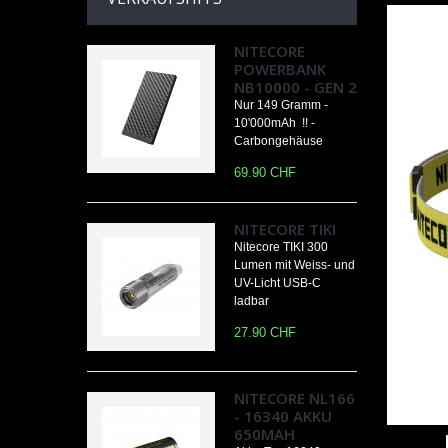
NITECORE
POWERBANK
NB10000 - GEN 2
Nur 149 Gramm -
10'000mAh !! -
Carbongehäuse
69.90 CHF
NITECORE TIKI
Nitecore TIKI 300
Lumen mit Weiss- und
UV-Licht USB-C
ladbar
27.90 CHF
NITECORE NL166
- 16340 AKKU
650MAH