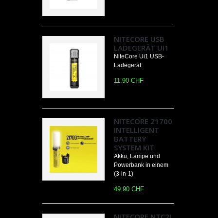
NITECORE USB
LADEGERÄT UI1
NiteCore Ui1 USB-
Ladegerät
11.90 CHF
NITECORE 21700
INTELLIGENT
BATTERY
SYSTEM KIT
Akku, Lampe und
Powerbank in einem
(3-in-1)
49.90 CHF
NITECORE NTC2I