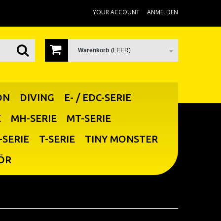
YOUR ACCOUNT
ANMELDEN
Warenkorb
(LEER)
ON
DIVING
E- / EDC-SERIE
E
MH-SERIE
MT-SERIE
-SERIE
T-SERIE
TINY MONSTER
ÖR