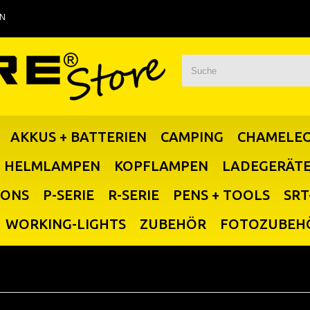
EN
AKKUS + BATTERIEN
CAMPING
CHAMELE
HELMLAMPEN
KOPFLAMPEN
LADEGERÄT
IONS
P-SERIE
R-SERIE
PENS + TOOLS
SRT
WORKING-LIGHTS
ZUBEHÖR
FOTOZUBEH