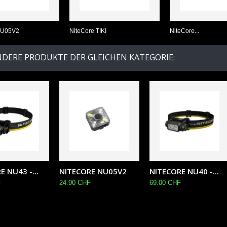
NU05V2
NiteCore TIKI
NiteCore...
NDERE PRODUKTE DER GLEICHEN KATEGORIE:
 NU43 -...
NITECORE NU05V2
NITECORE NU40 -...
F
24.90 CHF
69.00 CHF