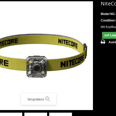
NiteC
Model
NC-
Condition
Mit Kopfb
auf Lag
Ausd
Vergrößern