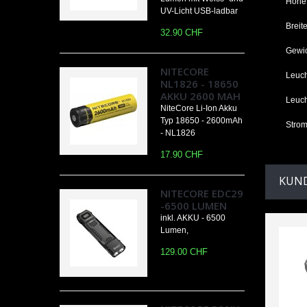
Höhe
UV-Licht USB-ladbar
Breit
32.90 CHF
Gewic
NITECORE
Leuch
NL1826 - 18650
AKKU 2600 MAH
Leuch
NiteCore Li-Ion Akku
Typ 18650 - 2600mAh
Strom
- NL1826
17.90 CHF
KUND
NITECORE EDC29
-6500 LUMEN
inkl. AKKU - 6500
Lumen,
129.00 CHF