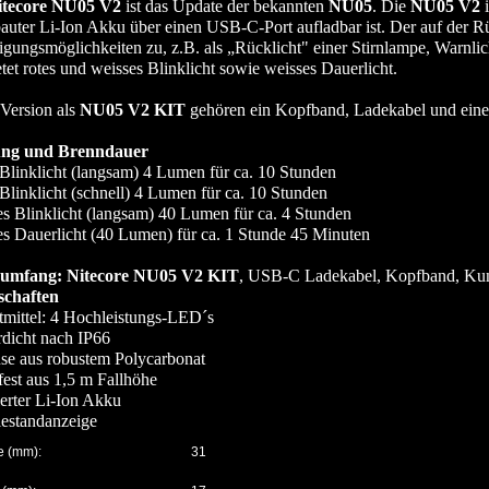
itecore NU05 V2
ist das Update der bekannten
NU05
. Die
NU05 V2
i
auter Li-Ion Akku über einen USB-C-Port aufladbar ist. Der auf der Rüc
igungsmöglichkeiten zu, z.B. als „Rücklicht" einer Stirnlampe, Warnl
tet rotes und weisses Blinklicht sowie weisses Dauerlicht.
 Version als
NU05 V2 KIT
gehören ein Kopfband, Ladekabel und eine
ung und Brenndauer
Blinklicht (langsam) 4 Lumen für ca. 10 Stunden
Blinklicht (schnell) 4 Lumen für ca. 10 Stunden
s Blinklicht (langsam) 40 Lumen für ca. 4 Stunden
s Dauerlicht (40 Lumen) für ca. 1 Stunde 45 Minuten
rumfang: Nitecore NU05
V2 KIT
, USB-C Ladekabel, Kopfband, Kuns
schaften
mittel: 4 Hochleistungs-LED´s
dicht nach IP66
se aus robustem Polycarbonat
est aus 1,5 m Fallhöhe
ierter Li-Ion Akku
iestandanzeige
e (mm):
31