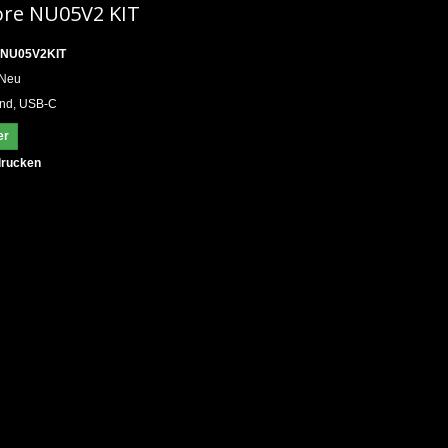
ore NU05V2 KIT
NU05V2KIT
Neu
and, USB-C
er
rucken