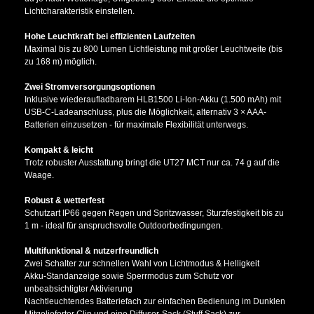
Lichtcharakteristik einstellen.
Hohe Leuchtkraft bei effizienten Laufzeiten
Maximal bis zu 800 Lumen Lichtleistung mit großer Leuchtweite (bis
zu 168 m) möglich.
Zwei Stromversorgungsoptionen
Inklusive wiederaufladbarem HLB1500 Li-Ion-Akku (1.500 mAh) mit
USB-C-Ladeanschluss, plus die Möglichkeit, alternativ 3 × AAA-
Batterien einzusetzen - für maximale Flexibilität unterwegs.
Kompakt & leicht
Trotz robuster Ausstattung bringt die UT27 MCT nur ca. 74 g auf die
Waage.
Robust & wetterfest
Schutzart IP66 gegen Regen und Spritzwasser, Sturzfestigkeit bis zu
1 m - ideal für anspruchsvolle Outdoorbedingungen.
Multifunktional & nutzerfreundlich
Zwei Schalter zur schnellen Wahl von Lichtmodus & Helligkeit
Akku-Standanzeige sowie Sperrmodus zum Schutz vor
unbeabsichtigter Aktivierung
Nachtleuchtendes Batteriefach zur einfachen Bedienung im Dunklen
Mitgelieferter Clip und eine Diffusor-Sack (Stuff Sack) zur