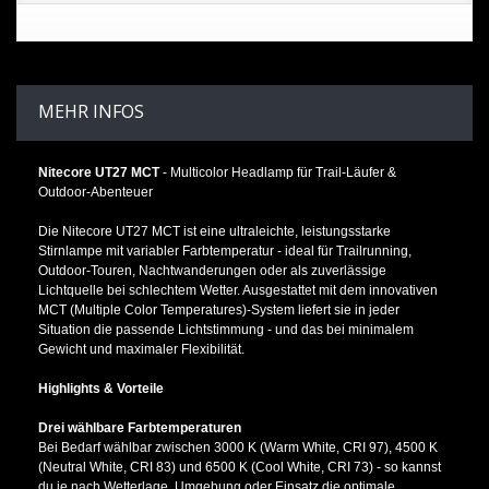
MEHR INFOS
Nitecore UT27 MCT
- Multicolor Headlamp für Trail-Läufer &
Outdoor-Abenteuer
Die Nitecore UT27 MCT ist eine ultraleichte, leistungsstarke
Stirnlampe mit variabler Farbtemperatur - ideal für Trailrunning,
Outdoor-Touren, Nachtwanderungen oder als zuverlässige
Lichtquelle bei schlechtem Wetter. Ausgestattet mit dem innovativen
MCT (Multiple Color Temperatures)-System liefert sie in jeder
Situation die passende Lichtstimmung - und das bei minimalem
Gewicht und maximaler Flexibilität.
Highlights & Vorteile
Drei wählbare Farbtemperaturen
Bei Bedarf wählbar zwischen 3000 K (Warm White, CRI 97), 4500 K
(Neutral White, CRI 83) und 6500 K (Cool White, CRI 73) - so kannst
du je nach Wetterlage, Umgebung oder Einsatz die optimale