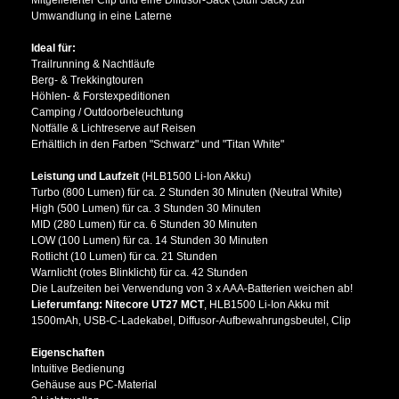
Umwandlung in eine Laterne
Ideal für:
Trailrunning & Nachtläufe
Berg- & Trekkingtouren
Höhlen- & Forstexpeditionen
Camping / Outdoorbeleuchtung
Notfälle & Lichtreserve auf Reisen
Erhältlich in den Farben "Schwarz" und "Titan White"
Leistung und Laufzeit
(HLB1500 Li-Ion Akku)
Turbo (800 Lumen) für ca. 2 Stunden 30 Minuten (Neutral White)
High (500 Lumen) für ca. 3 Stunden 30 Minuten
MID (280 Lumen) für ca. 6 Stunden 30 Minuten
LOW (100 Lumen) für ca. 14 Stunden 30 Minuten
Rotlicht (10 Lumen) für ca. 21 Stunden
Warnlicht (rotes Blinklicht) für ca. 42 Stunden
Die Laufzeiten bei Verwendung von 3 x AAA-Batterien weichen ab!
Lieferumfang: Nitecore UT27 MCT
, HLB1500 Li-Ion Akku mit
1500mAh, USB-C-Ladekabel, Diffusor-Aufbewahrungsbeutel, Clip
Eigenschaften
Intuitive Bedienung
Gehäuse aus PC-Material