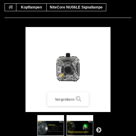
Kopflampen
NiteCore NU06LE Signallampe
Vergrößern